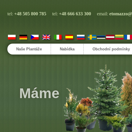
tel:
+48 505 800 785
tel:
+48 666 633 300
email:
etomazzo@
ce
Naše Plantáže
Nabídka
Obchodní podmínky
Máme
najnižš