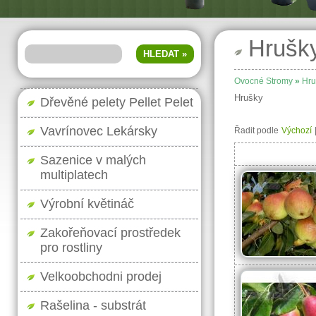
Hrušk
Ovocné Stromy
»
Hru
Hrušky
Dřevěné pelety Pellet Pelet
Vavrínovec Lekársky
Řadit podle
Výchozí
Sazenice v malých
multiplatech
Výrobní květináč
Zakořeňovací prostředek
pro rostliny
Velkoobchodni prodej
Rašelina - substrát