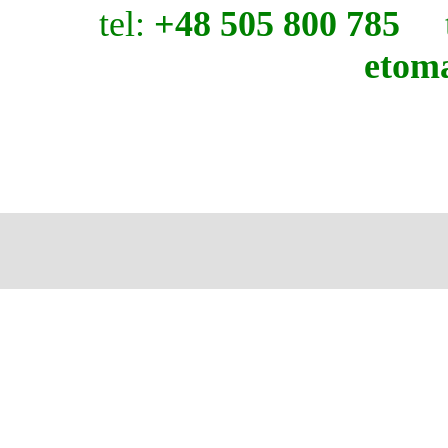
tel:
+48 505 800 785
t
etom